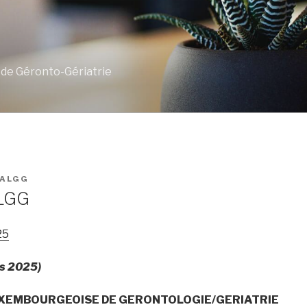
 de Géronto-Gériatrie
ALGG
LGG
25
rs 2025)
UXEMBOURGEOISE DE GERONTOLOGIE/GERIATRIE