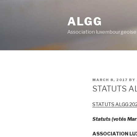
Skip
to
ALGG
content
Association luxembourgeoise
POSTED
MARCH 8, 2017
BY
ON
STATUTS A
STATUTS ALGG 20
Statuts (votés Ma
ASSOCIATION L