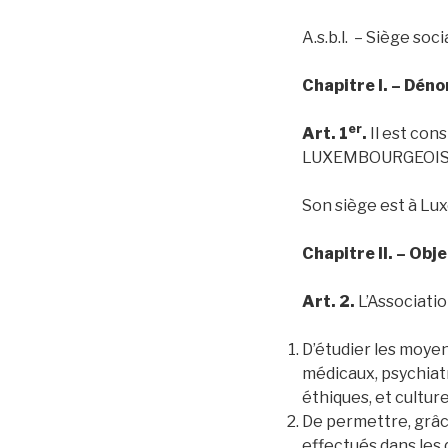
A.s.b.l. – Siège soc
Chapitre I. – Dén
er
Art. 1
.
Il est con
LUXEMBOURGEOISE
Son siège est à Lux
Chapitre II. – Obje
Art. 2.
L’Associatio
D’étudier les moyen
médicaux, psychiat
éthiques, et culture
De permettre, grâce
effectués dans les 