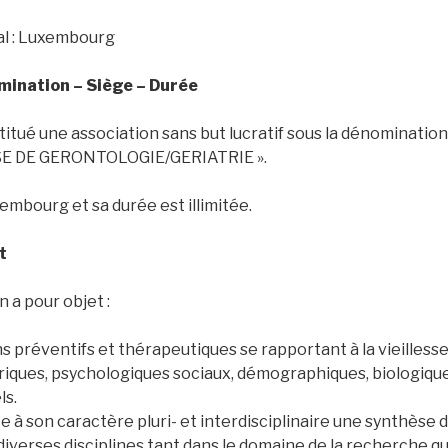
ial : Luxembourg
omination – Siège – Durée
stitué une association sans but lucratif sous la dénominat
 DE GERONTOLOGIE/GERIATRIE ».
embourg et sa durée est illimitée.
t
n a pour objet :
s préventifs et thérapeutiques se rapportant à la vieillesse
riques, psychologiques sociaux, démographiques, biologiqu
ls.
 à son caractère pluri- et interdisciplinaire une synthèse 
diverses disciplines tant dans le domaine de la recherche qu