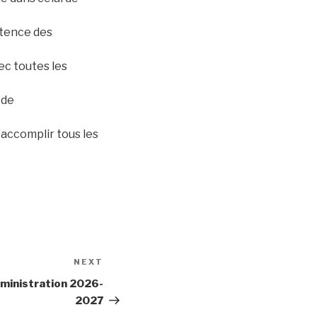
istence des
ec toutes les
 de
’accomplir tous les
NEXT
Next
Post
dministration 2026-
2027