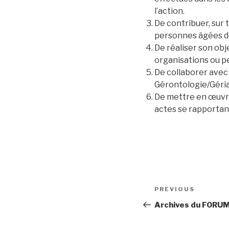
l’action.
De contribuer, sur t
personnes âgées de
De réaliser son obj
organisations ou pe
De collaborer avec
Gérontologie/Géria
De mettre en œuvre
actes se rapportan
Post
Previous
PREVIOUS
navigation
Post
Archives du FOR