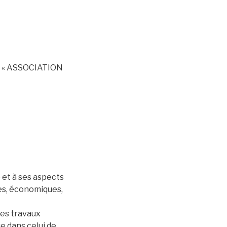
ion « ASSOCIATION
 et à ses aspects
es, économiques,
des travaux
e dans celui de