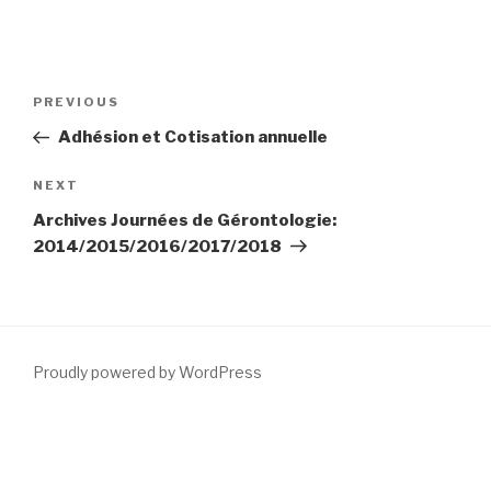
Post
Previous
PREVIOUS
navigation
Post
Adhésion et Cotisation annuelle
Next
NEXT
Post
Archives Journées de Gérontologie:
2014/2015/2016/2017/2018
Proudly powered by WordPress