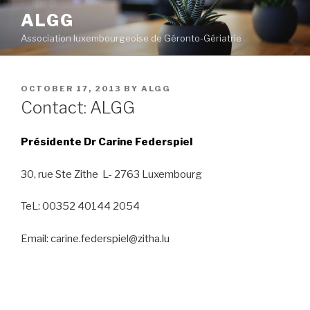
Skip
ALGG
to
Association luxembourgeoise de Géronto-Gériatrie
content
POSTED
OCTOBER 17, 2013
BY
ALGG
ON
Contact: ALGG
Présidente Dr Carine Federspiel
30, rue Ste Zithe L- 2763 Luxembourg
TeL: 00352 40144 2054
Email: carine.federspiel@zitha.lu